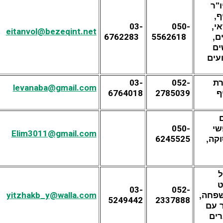
ו"ר
ף,
03-
050-
י,
eitanvol@bezeqint.net
6762283
5562618
ם,
ים
עים
03-
052-
רת
levanaba@gmail.com
6764018
2785039
ף
050-
י
Elim3011@gmail.com
6245525
קה,
ל
ט
03-
052-
yitzhakb_y@walla.com
פחה,
5249442
2337888
 עם
ים