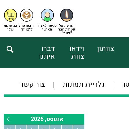
הודעה על
כניסה לאזור
הצטרפות
ההזמנות
פטירת חבר
האישי
ל"צוות"
שלי
''צוות''
צוותון
וידאו
דברו
צוות
איתנו
טר
גלריית תמונות
צור קשר