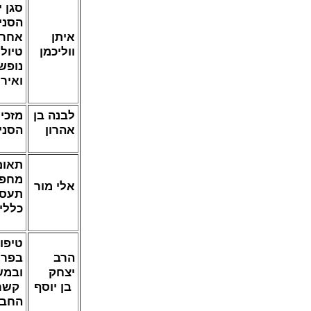
סגן י
הסני
איתן
אחרא
ווליכמן
טיולי
נופש
ואירו
לבנה בן
מזכי
אהרון
הסני
תאום
מחפש
אלי מור
תעסו
כללי
טיפו
הרב
בפר
יצחק
ובמש
בן יוסף
קשר
החבר