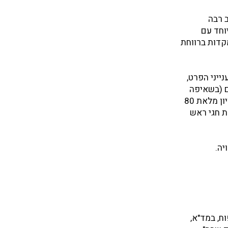
 רבה
וחד עם
קדות ברווחת
ייני הפרט,
ים (בשאיפה
לפחות פעמיים בשנה), אירועים מרכזיים כגון הרמת כוסית לראש השנה ולפסח, אירוע לציון מלאת 80
ת חגי ראש
יה.
ח, במד"א,