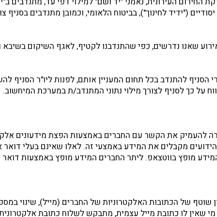
 החירום העירונית, נאמני "יד ושם" למילוי דפי עד, מתנדבים ב"י
סודיים ("ידיד לחינוך"), בביטוח הלאומי, וכמובן מתנדבים בסניף צו
 אירוע שאנו נדרשים, כפי שהתנדבנו לקטיף, לאגף השיקום בשיבא ו
י הסניף להתנדב בכל תחום המעניין אותם, לפנות ליו"ר הסניף לה
ווח על כך לסניף לצורך מילוי נתוני המתנדב/ת במערכת המיחשוב.
 להעמיק את הקשר עם החברים באמצעות הפצת מידעונים אלקטר
 הידועים מקבלים את המידע באמצעי זה. לאלו שאינם בעלי דואר א
המידע מופץ בווטצאפ. ליתר החברים המידע מופץ באמצעות דואר 
 שוטף של הכתובות האלקטרוניות של החברים (מייל), שינוי במספר
 מי שאין לו כתובת מייל עצמית, מתבקש לשלוח כתובת אלקטרונית 