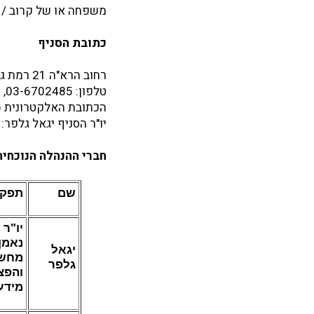
משפחה או של קרוב / ש
כתובת הסניף
רחוב הרא"ה 21 רמת גן 52100
טלפון: 03-6702485, 03-6723663, 055-9937099
הכתובת האלקטרונית (
יו"ר הסניף יגאל גלפר: 052-5222747
חברי ההנהלה הנוכחית 025
שם
תפקי
יו"ר 
נאמן
יגאל
מחשו
גלפר
והפצ
מידע