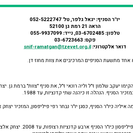
יו"ר הסניף: יגאל גלפר, טל' 052-5222747
הראה 21 רמת גן 52100
טלפון: 03-6702485, נייד: 055-9937099
פקס: 03-6723663
דואר אלקטרוני:
snif-ramatgan@tzevet.org.il
וא אחד מתשעת הסניפים המרכיבים את צוות מחוז דן.
ודש אוגוסט 1981, הקימו יעקב שלמון ז"ל וליה רונאי ז"ל, את סניף "צוות" ברמת גן. 
יר הסניף. הנהלה זו כיהנה שתי קדנציות, עד 1988.
 כיהן שלמה איליה כיו"ר הסניף, כסגן יו"ר נבחר רפי פיליפסון, המזכיר יצח
משנת 1992 כיהן רפי פיליפסון כיו"ר הסניף ארב