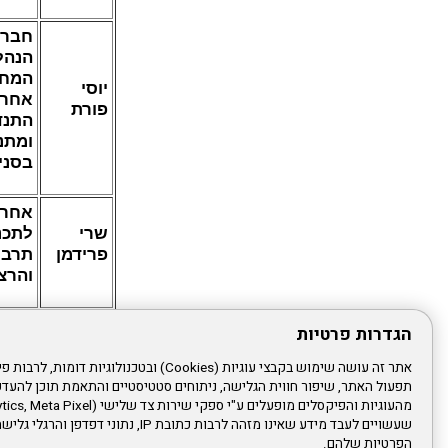
חבר
הנהל
המחו
יוסי
אחרא
פורת
התנד
ומתנ
בסני
אחרא
שרי
לתכנ
פרידמן
תרבו
והרצ
גזברי
הגדרות פרטיות
אחרא
סליק
רינה
תפעול האתר, שיפור חווית הגלישה, ניתוחים סטטיסטיים והתאמת תוכן לה
ממו
יחזקיה
לתשל
שעשויים לעבד מידע שאינו מזהה לרבות כתובת IP, נתונ
בכרט
הפרטיות שלהם.