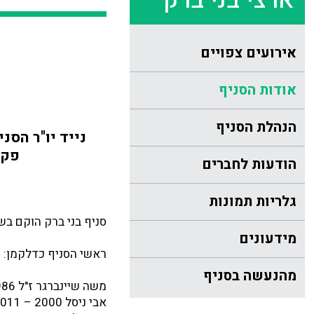
ארצי בני ברק
אירועים צפויים
אודות הסניף
הנהלת הסניף
נייד יו"ר הסניף 054-4772939, תא קולי להשארת הודעות 33
פקס מי
הודעות לחברים
גלריות תמונות
סניף בני ברק הוקם בשנת 1980 ע"י משה שיינבר
מידעונים
ראשי הסניף כדלקמן:
מהנעשה בסניף
משה שיינברגר ז"ל 1986 – 2000
אבי ניסל 2000 – 2011