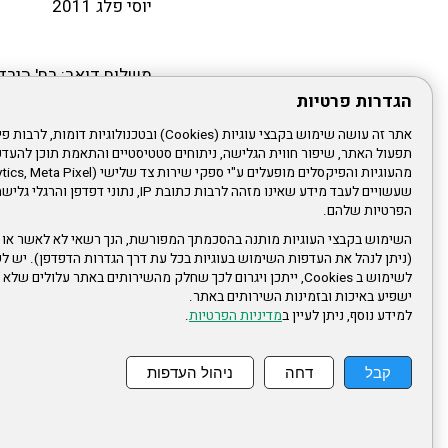
יוסי פלג 2011
משלוח דואר: רח' הירדן 31 בני ברק, 32515
הגדרות פרטיות
ישיבות הנהלה מתקיימ
תפעול האתר, שיפור חווית הגלישה, ניתוחים סטטיסטיים והתאמת תוכן לה
הסניף כולל חברים דתיי
שדרות, יבנה, אשדוד, נ
שעשויים לעבד מידע שאינו מזהה לרבות כתובת IP, נתונ
הפרטיות שלהם.
רעננה ומיישובים נוספי
השימוש בקבצי העוגיות מותנה בהסכמתך המפורשת, הנך רשאי לא לאשר או 
הסניף נותן מענה ייחוד
(ניתן לנהל את העדפות השימוש בעוגיות בכל עת דרך הגדרות הדפדפן). יש לש
לשימוש ב Cookies, ייתכן ויגרום לכך שחלק מהשירותים באתר עלולים ש
עפ"י רוח ישראל סבא.
ישפיע באיכות ובזמינות השירותים באתר.
למידע נוסף, ניתן לעיין ב
מדיניות הפרטיות
.
קבל
דחה
ניהול העדפות