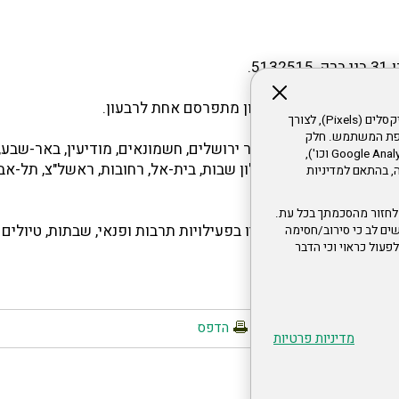
51.
ות אחת לחדשיים, מידעון מתפרסם אחת לרבעון.
אתר זה עושה שימוש בקבצי עוגיות (Cookies) ובטכנולוגיות דומות, לרבות פיקסלים (Pixels), לצורך
עדפת המשתמש. חלק
ם מכל קצווי הארץ: אזור ירושלים, חשמונאים, מודיעין, באר-שבע, 
מהעוגיות והפיקסלים מופעלים ע"י ספקי שירות צד שלישי (Google Analytics, Meta Pixel וכו'),
ווה צוף-חלמיש, יקיר, אלון שבות, בית-אל, רחובות, ראשל"צ, תל-אבי
י דפדפן והרגלי גלישה, בהתאם למדיניות
ם.
לחזור מהסכמתך בכל עת.
י לצבור הדתי על כל גווניו בפעילויות תרבות ופנאי, שבתות, טיולים
ים לב כי סירוב/חסימה
לא לפעול כראוי וכי הדבר
הדפס
מדיניות פרטיות