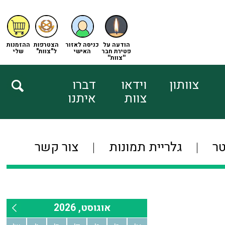
הודעה על
כניסה לאזור
הצטרפות
ההזמנות
פטירת חבר
האישי
ל"צוות"
שלי
''צוות''
צוותון
וידאו
דברו
צוות
איתנו
טר
גלריית תמונות
צור קשר