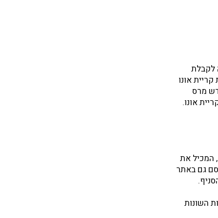
חה לקבלת
 - הסכים ראש עיריית קריית אונו
דש מרס
 המכיל את
רסם גם באתר
סניף.
ת השונות