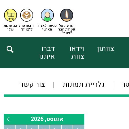
הודעה על
כניסה לאזור
הצטרפות
ההזמנות
פטירת חבר
האישי
ל"צוות"
שלי
''צוות''
צוותון
וידאו
דברו
צוות
איתנו
טר
גלריית תמונות
צור קשר