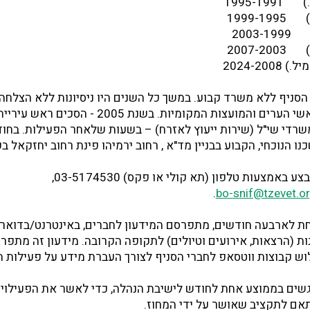
)
1995-1991
1999-1995
2003-1999
2007-2003
2024-20
 2005 - פעל הסניף ללא משרד קבוע. במשך כל השנים היו ניסיונות ללא הצל
משרד מטעם אחד מראשי הערים והמועצות המקומיות. בשנת 2005
רדי שי"ל (שירות ייעוץ לאזרח) – בשעות שלאחר הפעילות. בחו
מצעות טלפון (תא קולי או פקס) 03-5174530,
.
bo-snif@tzevet.org
חת לארבעה חודשים, מתפרסם המידעון לחברים, באינטרנט/בדואר,
ות (הרצאות, אירועים וטיולים) לתקופה הקרובה. מידעון זה מתפ
שלוש קבוצות ווטסאפ לחברי הסניף לצורך העברת מידע על פעילות ה
גשים בממוצע אחת לחודש לישיבת הנהלה, כדי לאשר את הפעילויו
אם לתקציב שאושר על ידי המחוז.