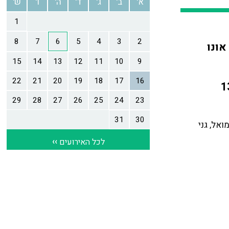
אונו
ואל, גני