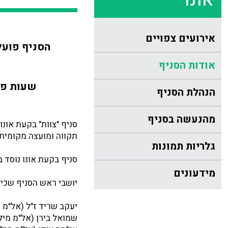
אונו
אירועים צפויים
הסניף פועל 
אודות הסניף
שעות פתיחת
הנהלת הסניף
מהנעשה בסניף
סניף "צוות" בקעת אונו
תקווה ומועצה מקומית ס
גלריות תמונות
סניף בקעת אונו נוסד בשנת 1983 ביוזמתו של אל"מ מיל' י
מידעונים
יושבי ראש הסניף שכיה
יעקב שריד ז"ל (אל"מ מיל.) 87
שמואל בירן (אל"מ מיל.