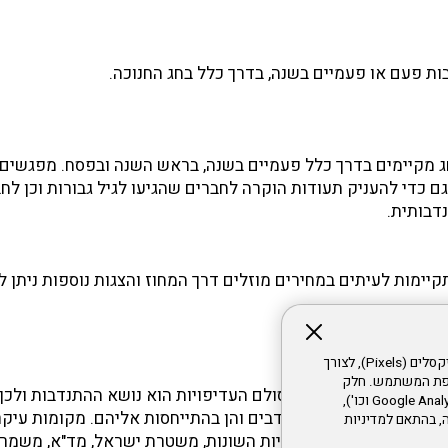
בות פעם או פעמיים בשנה, בדרך כלל בחג החנוכה.
 מקיימים בדרך כלל פעמיים בשנה, בראש השנה ובפסח. מפגשים 
גם כדי להעניק תעודות הוקרה לחברים שהגיעו לגיל גבורות וכן לח
דבותית.
תקיימות לעיתים במחירים מוזלים דרך המחוז והצגות נוספות ניתן 
אתר זה עושה שימוש בקבצי עוגיות (Cookies) ובטכנולוגיות דומות, לרבות פיקסלים (Pixels), לצורך
עדפת המשתמש. חלק
חד הנושאים החשובים בסולם העדיפויות הוא נושא ההתנדבות ולכך 
מהעוגיות והפיקסלים מופעלים ע"י ספקי שירות צד שלישי (Google Analytics, Meta Pixel וכו'),
וחדת, הן בהשגת המתנדבים והן בהתייחסות אליהם. מקומות עיקר
י דפדפן והרגלי גלישה, בהתאם למדיניות
דבים בשעת חירום לעיריות השונות, משטרת ישראל, מד"א, משמר א