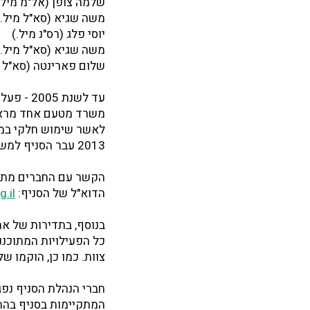
שלמה צופן (אל"מ מיל.
משה שגיא (סא"ל מיל.)
יוסי פלג (רס"נ מיל.)
משה שגיא (סא"ל מיל.)
שלום פארינטה (סא"ל מיל.) 08
עד לשנת
לאשר שימוש חלקי במש
2013 עבר הסניף למשכנו הנוכחי, הקבוע בבניין מד"א , רחוב ירמיהו פינת רחוב יחזקאל בקריית אונו.
הקשר עם החברים מתבצע בא
הדוא"ל של הסניף:
.il
בנוסף, בתדירות של א
כל הפעילויות המתוכננ
צוות. כמו כן, הוקמו 
חברי הנהלת הסניף נפ
המתקיימות בסניף בהת