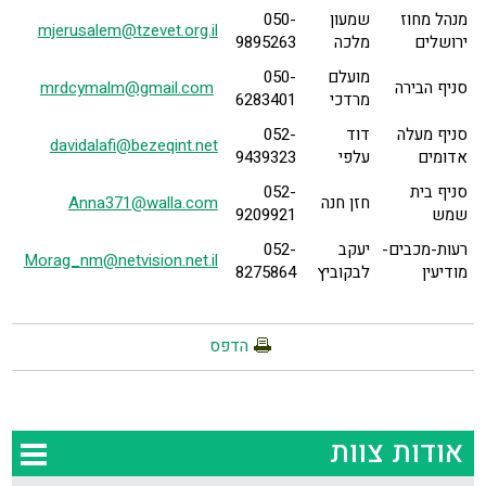
מנהל מחוז
שמעון
050-
mjerusalem@tzevet.org.il
ירושלים
מלכה
9895263
מועלם
050-
סניף הבירה
mrdcymalm@gmail.com
מרדכי
6283401
סניף מעלה
דוד
052-
davidalafi@bezeqint.net
אדומים
עלפי
9439323
סניף בית
052-
חזן חנה
Anna371@walla.com
שמש
9209921
רעות-מכבים-
יעקב
052-
Morag_nm@netvision.net.il
מודיעין
לבקוביץ
8275864
הדפס
אודות צוות