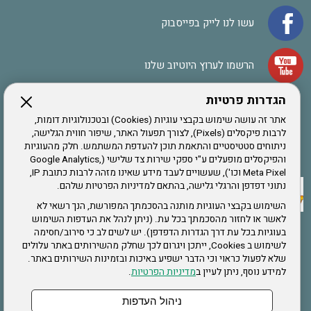
עשו לנו לייק בפייסבוק
הרשמו לערוץ היוטיוב שלנו
הגדרות פרטיות
הרשמה לחבר
אתר זה עושה שימוש בקבצי עוגיות (Cookies) ובטכנולוגיות דומות,
לרבות פיקסלים (Pixels), לצורך תפעול האתר, שיפור חווית הגלישה,
ניתוחים סטטיסטיים והתאמת תוכן להעדפת המשתמש. חלק מהעוגיות
אתר צה"ל
והפיקסלים מופעלים ע"י ספקי שירות צד שלישי (Google Analytics,
Meta Pixel וכו'), שעשויים לעבד מידע שאינו מזהה לרבות כתובת IP,
נתוני דפדפן והרגלי גלישה, בהתאם למדיניות הפרטיות שלהם.
תקנון האתר
השימוש בקבצי העוגיות מותנה בהסכמתך המפורשת, הנך רשאי לא
לאשר או לחזור מהסכמתך בכל עת. (ניתן לנהל את העדפות השימוש
בעוגיות בכל עת דרך הגדרות הדפדפן). יש לשים לב כי סירוב/חסימה
לשימוש ב Cookies, ייתכן ויגרום לכך שחלק מהשירותים באתר עלולים
שירותים
שלא לפעול כראוי וכי הדבר ישפיע באיכות ובזמינות השירותים באתר.
למידע נוסף, ניתן לעיין ב
מדיניות הפרטיות
.
תעסוקה
בריאות
ניהול העדפות