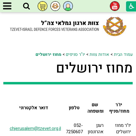
עמוד הבית
>
אודות צוות
>
יו"ר סניפים
>
מחוז ירושלים
מחוז ירושלים
יו"ר
שם
טלפון
דואר אלקטרוני
מחוז/סניף
ומשפחה
יו"ר מחוז
רענן
052-
chjerusalem@tzevet.org.il
ירושלים
אהרונסון
7250607