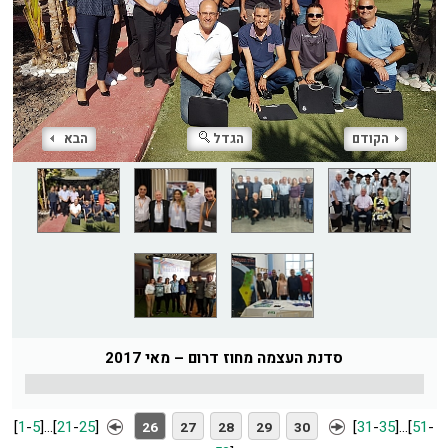
הקודם
הגדל
הבא
סדנת העצמה מחוז דרום – מאי 2017
[
1
-
5
]
...
[
21
-
25
]
[
31
-
35
]
...
[
51
-
26
27
28
29
30