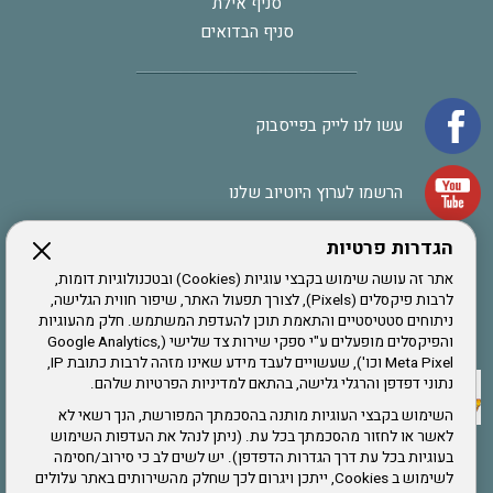
סניף אילת
סניף הבדואים
עשו לנו לייק בפייסבוק
הרשמו לערוץ היוטיוב שלנו
הגדרות פרטיות
הרשמה לחבר
אתר זה עושה שימוש בקבצי עוגיות (Cookies) ובטכנולוגיות דומות,
לרבות פיקסלים (Pixels), לצורך תפעול האתר, שיפור חווית הגלישה,
ניתוחים סטטיסטיים והתאמת תוכן להעדפת המשתמש. חלק מהעוגיות
אתר צה"ל
והפיקסלים מופעלים ע"י ספקי שירות צד שלישי (Google Analytics,
Meta Pixel וכו'), שעשויים לעבד מידע שאינו מזהה לרבות כתובת IP,
נתוני דפדפן והרגלי גלישה, בהתאם למדיניות הפרטיות שלהם.
תקנון האתר
השימוש בקבצי העוגיות מותנה בהסכמתך המפורשת, הנך רשאי לא
לאשר או לחזור מהסכמתך בכל עת. (ניתן לנהל את העדפות השימוש
בעוגיות בכל עת דרך הגדרות הדפדפן). יש לשים לב כי סירוב/חסימה
לשימוש ב Cookies, ייתכן ויגרום לכך שחלק מהשירותים באתר עלולים
שירותים