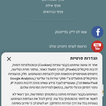
סניף אילת
סניף הבדואים
עשו לנו לייק בפייסבוק
הרשמו לערוץ היוטיוב שלנו
הגדרות פרטיות
הרשמה לחבר
אתר זה עושה שימוש בקבצי עוגיות (Cookies) ובטכנולוגיות דומות,
לרבות פיקסלים (Pixels), לצורך תפעול האתר, שיפור חווית הגלישה,
ניתוחים סטטיסטיים והתאמת תוכן להעדפת המשתמש. חלק מהעוגיות
אתר צה"ל
והפיקסלים מופעלים ע"י ספקי שירות צד שלישי (Google Analytics,
Meta Pixel וכו'), שעשויים לעבד מידע שאינו מזהה לרבות כתובת IP,
נתוני דפדפן והרגלי גלישה, בהתאם למדיניות הפרטיות שלהם.
תקנון האתר
השימוש בקבצי העוגיות מותנה בהסכמתך המפורשת, הנך רשאי לא
לאשר או לחזור מהסכמתך בכל עת. (ניתן לנהל את העדפות השימוש
בעוגיות בכל עת דרך הגדרות הדפדפן). יש לשים לב כי סירוב/חסימה