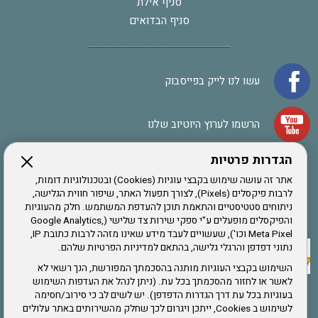
סניף אילת
סניף הבדואים
עשו לנו לייק בפייסבוק
הרשמו לערוץ היוטיוב שלנו
הגדרות פרטיות
הרשמה לחבר
אתר זה עושה שימוש בקבצי עוגיות (Cookies) ובטכנולוגיות דומות,
לרבות פיקסלים (Pixels), לצורך תפעול האתר, שיפור חווית הגלישה,
ניתוחים סטטיסטיים והתאמת תוכן להעדפת המשתמש. חלק מהעוגיות
אתר צה"ל
והפיקסלים מופעלים ע"י ספקי שירות צד שלישי (Google Analytics,
Meta Pixel וכו'), שעשויים לעבד מידע שאינו מזהה לרבות כתובת IP,
נתוני דפדפן והרגלי גלישה, בהתאם למדיניות הפרטיות שלהם.
תקנון האתר
השימוש בקבצי העוגיות מותנה בהסכמתך המפורשת, הנך רשאי לא
לאשר או לחזור מהסכמתך בכל עת. (ניתן לנהל את העדפות השימוש
בעוגיות בכל עת דרך הגדרות הדפדפן). יש לשים לב כי סירוב/חסימה
לשימוש ב Cookies, ייתכן ויגרום לכך שחלק מהשירותים באתר עלולים
שירותים