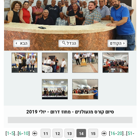
הקודם
הגדל
הבא
סיום קורס מנעולנים - מחוז דרום - יולי 2019
[
1
-
5
]
...
[
6
-
10
]
[
16
-
20
]
...
[
51
-
11
12
13
14
15