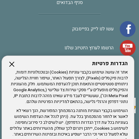
סניף הבדואים
עשו לנו לייק בפייסבוק
הרשמו לערוץ היוטיוב שלנו
הגדרות פרטיות
הרשמה לחבר
אתר זה עושה שימוש בקבצי עוגיות (Cookies) ובטכנולוגיות דומות,
לרבות פיקסלים (Pixels), לצורך תפעול האתר, שיפור חווית הגלישה,
ניתוחים סטטיסטיים והתאמת תוכן להעדפת המשתמש. חלק מהעוגיות
אתר צה"ל
והפיקסלים מופעלים ע"י ספקי שירות צד שלישי (Google Analytics,
Meta Pixel וכו'), שעשויים לעבד מידע שאינו מזהה לרבות כתובת IP,
נתוני דפדפן והרגלי גלישה, בהתאם למדיניות הפרטיות שלהם.
תקנון האתר
השימוש בקבצי העוגיות מותנה בהסכמתך המפורשת, הנך רשאי לא
לאשר או לחזור מהסכמתך בכל עת. (ניתן לנהל את העדפות השימוש
בעוגיות בכל עת דרך הגדרות הדפדפן). יש לשים לב כי סירוב/חסימה
לשימוש ב Cookies, ייתכן ויגרום לכך שחלק מהשירותים באתר עלולים
שירותים
שלא לפעול כראוי וכי הדבר ישפיע באיכות ובזמינות השירותים באתר.