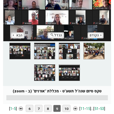
הקודם
הגדל
הבא
טקס סיום שנה"ל תשע"ט - מכללת "אורנים" (ב - zoom)
[
1
-
5
]
[
11
-
15
]
...
[
51
-
53
]
6
7
8
9
10