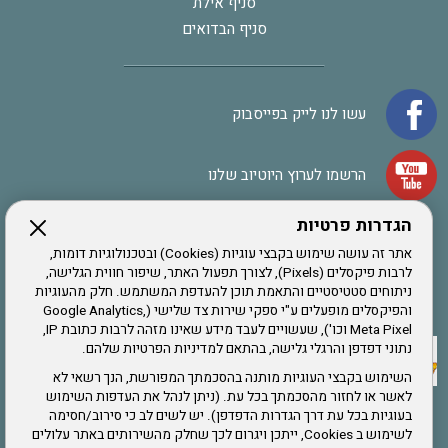
סניף אילת
סניף הבדואים
עשו לנו לייק בפייסבוק
הרשמו לערוץ היוטיוב שלנו
הגדרות פרטיות
הרשמה לחבר
אתר זה עושה שימוש בקבצי עוגיות (Cookies) ובטכנולוגיות דומות,
לרבות פיקסלים (Pixels), לצורך תפעול האתר, שיפור חווית הגלישה,
ניתוחים סטטיסטיים והתאמת תוכן להעדפת המשתמש. חלק מהעוגיות
אתר צה"ל
והפיקסלים מופעלים ע"י ספקי שירות צד שלישי (Google Analytics,
Meta Pixel וכו'), שעשויים לעבד מידע שאינו מזהה לרבות כתובת IP,
נתוני דפדפן והרגלי גלישה, בהתאם למדיניות הפרטיות שלהם.
תקנון האתר
השימוש בקבצי העוגיות מותנה בהסכמתך המפורשת, הנך רשאי לא
לאשר או לחזור מהסכמתך בכל עת. (ניתן לנהל את העדפות השימוש
בעוגיות בכל עת דרך הגדרות הדפדפן). יש לשים לב כי סירוב/חסימה
לשימוש ב Cookies, ייתכן ויגרום לכך שחלק מהשירותים באתר עלולים
שירותים