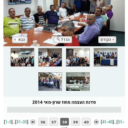
הקודם
הגדל
הבא
סדנת העצמה מחוז שרון-מאי 2014
[
1
-
5
]
...
[
31
-
35
]
[
41
-
45
]
...
[
51
-
36
37
38
39
40