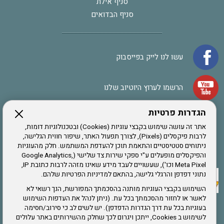
סניף אילת
סניף הבדואים
עשו לנו לייק בפייסבוק
הרשמו לערוץ היוטיוב שלנו
הגדרות פרטיות
הרשמה לחבר
אתר זה עושה שימוש בקבצי עוגיות (Cookies) ובטכנולוגיות דומות,
לרבות פיקסלים (Pixels), לצורך תפעול האתר, שיפור חווית הגלישה,
ניתוחים סטטיסטיים והתאמת תוכן להעדפת המשתמש. חלק מהעוגיות
אתר צה"ל
והפיקסלים מופעלים ע"י ספקי שירות צד שלישי (Google Analytics,
Meta Pixel וכו'), שעשויים לעבד מידע שאינו מזהה לרבות כתובת IP,
נתוני דפדפן והרגלי גלישה, בהתאם למדיניות הפרטיות שלהם.
תקנון האתר
השימוש בקבצי העוגיות מותנה בהסכמתך המפורשת, הנך רשאי לא
לאשר או לחזור מהסכמתך בכל עת. (ניתן לנהל את העדפות השימוש
בעוגיות בכל עת דרך הגדרות הדפדפן). יש לשים לב כי סירוב/חסימה
לשימוש ב Cookies, ייתכן ויגרום לכך שחלק מהשירותים באתר עלולים
שירותים