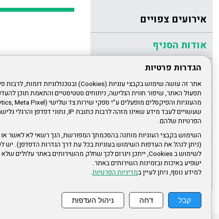
אירועים צפויים
אודות הסניף
מתנ"ס גו
הגדרות פרטיות
הנהלת הסניף
תפעול האתר, שיפור חווית הגלישה, ניתוחים סטטיסטיים והתאמת תוכן לה
הודעות לחברים
שעשויים לעבד מידע שאינו מזהה לרבות כתובת IP, נתונ
מהנעשה בסניף
הפרטיות שלהם.
השימוש בקבצי העוגיות מותנה בהסכמתך המפורשת, הנך רשאי לא לאשר או 
(ניתן לנהל את העדפות השימוש בעוגיות בכל עת דרך הגדרות הדפדפן). יש לש
גלריית תמונות
לשימוש ב Cookies, ייתכן ויגרום לכך שחלק מהשירותים באתר עלולים ש
ישפיע באיכות ובזמינות השירותים באתר.
מידעונים
למידע נוסף, ניתן לעיין ב
מדיניות הפרטיות
.
קבל
דחה
ניהול העדפות