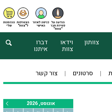
הודעה על
כניסה לאזור
הצטרפות
ההזמנות
פטירת חבר
האישי
ל"צוות"
שלי
''צוות''
צוותון
וידאו
דברו
צוות
איתנו
ת
סרטונים
צור קשר