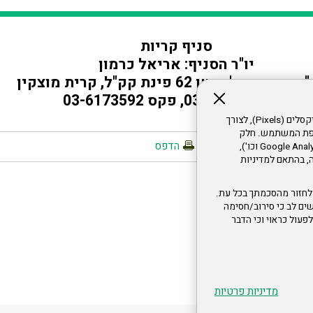
סניף קריות
יו"ר הסניף: אריאל כרמון
שן, שד' גושן 62 פינת קק"ל, קרית מוצקין
טל' 03-6173575, פקס 03-6173592
אתר זה עושה שימוש בקבצי עוגיות (Cookies) ובטכנולוגיות דומות, לרבות פיקסלים (Pixels), לצורך
עדפת המשתמש. חלק
הדפס
מהעוגיות והפיקסלים מופעלים ע"י ספקי שירות צד שלישי (Google Analytics, Meta Pixel וכו'),
י דפדפן והרגלי גלישה, בהתאם למדיניות
לחזור מהסכמתך בכל עת.
ים לב כי סירוב/חסימה
לא לפעול כראוי וכי הדבר
מדיניות פרטיות