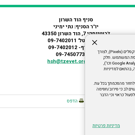
סניף הוד השרון
יו"ר הסניף: נתי ימיני
ז'בוטינסקי 7, הוד השרון 43350
מזכירות טל' 09-7402011
יו"ר הסניף- 09-7402012
אתר זה עושה שימוש בקבצי עוגיות (Cookies) ובטכנולוגיות דומות, לרבות פיקסלים (Pixels), לצורך
פקס 09-7450773
עדפת המשתמש. חלק
דוא"ל
hsh@tzevet.org.il
מהעוגיות והפיקסלים מופעלים ע"י ספקי שירות צד שלישי (Google Analytics, Meta Pixel וכו'),
י דפדפן והרגלי גלישה, בהתאם למדיניות
לחזור מהסכמתך בכל עת.
ים לב כי סירוב/חסימה
לא לפעול כראוי וכי הדבר
הדפס
מדיניות פרטיות