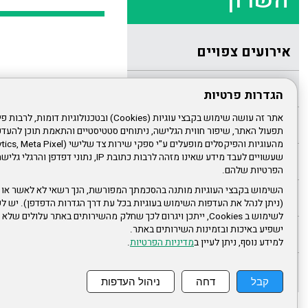
השרון
אירועים צפויים
אודות הסניף
הגדרות פרטיות
הנהלת הסניף
תפעול האתר, שיפור חווית הגלישה, ניתוחים סטטיסטיים והתאמת תוכן לה
שעשויים לעבד מידע שאינו מזהה לרבות כתובת IP, נתונ
הודעות לחברים
הפרטיות שלהם.
השימוש בקבצי העוגיות מותנה בהסכמתך המפורשת, הנך רשאי לא לאשר או 
מהנעשה בסניף
(ניתן לנהל את העדפות השימוש בעוגיות בכל עת דרך הגדרות הדפדפן). יש לש
לשימוש ב Cookies, ייתכן ויגרום לכך שחלק מהשירותים באתר עלולים ש
ישפיע באיכות ובזמינות השירותים באתר.
גלריות תמונות
למידע נוסף, ניתן לעיין ב
מדיניות הפרטיות
.
מידעונים
קבל
דחה
ניהול העדפות