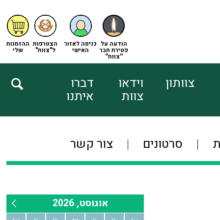
הודעה על
כניסה לאזור
הצטרפות
ההזמנות
פטירת חבר
האישי
ל"צוות"
שלי
''צוות''
צוותון
וידאו
דברו
צוות
איתנו
ת
סרטונים
צור קשר