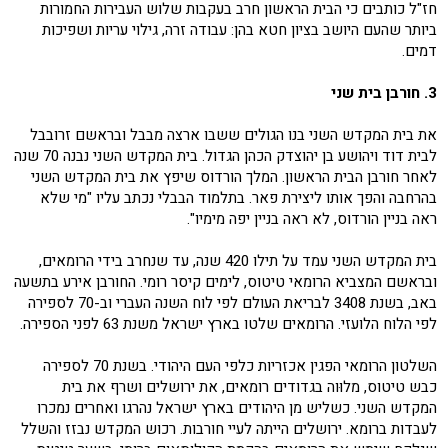
חז"ל כותבים כי הבית הראשון חרב בעקבות שלוש העבירות החמורות
ביותר שהעם היושב בציון חטא בהן: עבודה זרה, גילוי עריות ושפיכות
דמים.
3. חורבן בית שני
את בית המקדש השני בנו הגולים ששבו ארצה מבבל ובראשם זרובבל
לבית דוד ויהושע בן יהוצדק הכהן הגדול. בית המקדש השני נבנה 70 שנה
לאחר חורבן הבית הראשון. המלך הורדוס שיפץ את בית המקדש השני
בהרחבה והפך אותו ליצירת פאר. בתלמוד הבבלי נכתב עליו "מי שלא
ראה בניין הורדוס, לא ראה בניין יפה מימיו".
בית המקדש השני עמד על תילו 420 שנה, עד שנחרב בידי הרומאים,
ובראשם המצביא הרומאי טיטוס, לימים קיסר רומי. החורבן אירע בתשעה
באב, בשנת 3408 לבריאת העולם לפי לוח השנה העברי וב-70 לספירה
לפי הלוח הלועזי. הרומאים שלטו בארץ ישראל משנת ‏63 לפני הספירה.
השלטון הרומאי הפגין אכזריות כלפי העם היהודי. בשנת ‏70 לספירה
כבש טיטוס, מלוּוה בגדודים רומאים, את ירושלים ושרף את בית
המקדש השני. כשליש מן היהודים בארץ ישראל נהרגו ואחרים נמכרו
לעבדות ברומא. ירושלים הייתה לעיי חורבות. רכוש המקדש נבזז והשלל