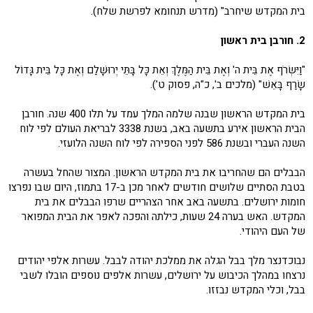
בית המקדש שיחרב" (מדרש תנחומא לפרשת שלח).
2. חורבן בית ראשון
"וַיִּשְׂרֹף אֶת בֵּית ה' וְאֶת בֵּית הַמֶּלֶךְ וְאֵת כָּל בָּתֵּי יְרוּשָׁלַם וְאֶת כָּל בֵּית גָּדוֹל
שָׂרַף בָּאֵשׁ" (מלכים ב', כ"ה, פסוק ט').
בית המקדש הראשון שבנה שלמה המלך עמד על תלו 400 שנה. חורבן
הבית הראשון אירע בתשעה באב, בשנת 3338 לבריאת העולם לפי לוח
השנה העברי ובשנת 586 לפני הספירה לפי לוח השנה הלועזי.
הבבלים הם שהחריבו את בית המקדש הראשון. המצור שהחל בעשרה
בטבת הסתיים שלושים חודשים לאחר מכן ב-17 בתמוז, היום שבו נפרצו
חומות ירושלים. בתשעה באב אחר הצהריים שרפו הבבלים את בית
המקדש. האש בערה 24 שעות, כילתה והפכה לאפר את הבית המפואר
של העם היהודי.
נבוכדנצר מלך בבל הגלה את ממלכת יהודה לבבל. עשרות אלפי יהודים
נרצחו במהלך הכיבוש על ירושלים, עשרות אלפים נוספים הובלו לשבי
בבל, וכלי המקדש נבזזו.