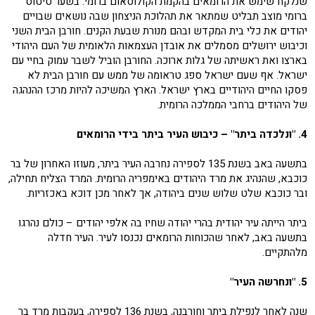
שנלקח שימש את הרומאים בהקמת הקולוסאום ברומי. בשער טיטוס
ברומי מוצב תבליט שמתאר את תהלוכת הניצחון שבה נושאים שבויים
יהודים את כלי בית המקדש ובהם מנורת שבעת הקנים. חורבן הבית השני
וכיבוש ירושלים מסמלים את אובדן העצמאות הלאומית של העם היהודי
בארצו ואת ראשיתה של גלות ארוכה. החורבן הוביל לשבר עמוק בחיי עם
ישראל. אף שעם ישראל ספג טראומה של ממש עם חורבן הבית לא
פסקו החיים היהודיים בארץ ישראל. הארץ המשיכה להיות מרכז ההנהגה
של היהודים ברחבי הממלכה הרומית.
4. "ונלכדה ביתר" – כיבוש העיר ביתר בידי הרומאים
בתשעה באב בשנת 135 לספירה נחרבה העיר ביתר, מעוזו האחרון של בר
כוכבא, שהנהיג את מרד היהודים באימפריה הרומית. המרד הצליח תחילה,
ובר כוכבא שלט שלוש שנים ביהודה, אך לאחר מכן דוכא באכזריות.
ביתר הייתה עיר יהודית בהרי יהודה שחיו בה אלפי יהודים – כולם נהרגו
בתשעה באב, לאחר שהכוחות הרומאים נכנסו לעיר. העיר חדלה
מלהתקיים.
5. "ונחרשה העיר"
שנה לאחר לנפילת ביתר וחורבנה, בשנת 136 לספירה, בעקבות מרד בר