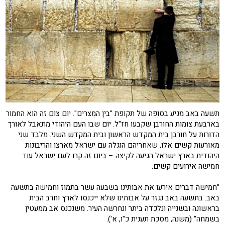
תשעה באב מגיע בסופה של תקופת "בין המְצרים". יום צום זה הוא החמור
בארבעת צומות החורבן שקבעו חז"ל. יום שבו העם היהודי מתאבל לאורך
הדורות על חורבן בית המקדש הראשון ובית המקדש השני. מלבד שני
מאורעות קשים אלו, שאחריהם הוגלה עם ישראל מארצו והריבונות
היהודית בארץ ישראל הגיעה לקיצה – ביום זה קרו לעם ישראל עוד
חמישה אירועים קשים:
"חמישה דברים אירעו את אבותינו בשבעה עשר בתמוז וחמישה בתשעה
באב. בתשעה באב נגזר על אבותינו שלא ייכנסו לארץ וחרב הבית
בראשונה ובשנייה ונלכדה ביתר ונחרשה העיר. משנכנס אב ממעטין
בשמחה" (משנה, מסכת תענית כ"ו, א').