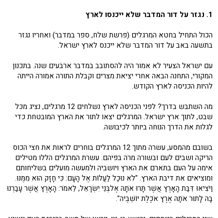
1. נגזר על דור המדבר שלא ייכנסו לארץ
הכול התחיל בחטא המרגלים (פרשת שלח, ספר במדבר) ואחריו נגזר
בתשעה באב על דור המדבר שלא ייכנס לארץ ישראל.
עם ישראל הצעיר לא אמור היה להסתובב במדבר ארבעים שנה. בתכנון
המקורי, התחנה הבאה אחרי יציאת מצרים וקבלת התורה אמורה הייתה
להיות הכניסה לארץ הקודש.
מה השתבש בדרך? לפני הכניסה לארץ נשלחים 12 מרגלים, נציג מכל
שבט, לתוך ארץ ישראל. המרגלים יצאו לתור את הארץ המובטחת כדי
לגלות את הדרך הנוחה ביותר לכיבושה.
בשובם מהמסע, עשרה מתוך 12 המרגלים בוחרים לראות את חצי הכוס
הריקה ושבים לעם ובשורה מרה בפיהם. עשרת המרגלים הללו מטילים
אימה על העם בתארם את הארץ ויושביה ולמעשה מועלים בשליחותם
ומוציאים את דיבת הארץ. "לֹא נוּכַל לַעֲלוֹת אֶל הָעָם: כִּי חָזָק הוּא מִמֶּנּוּ.
וַיֹּצִיאוּ דִּבַּת הָאָרֶץ אֲשֶׁר תָּרוּ אֹתָהּ אֶלבְּנֵי יִשְׂרָאֵל, לֵאמֹר: הָאָרֶץ אֲשֶׁר עָבַרְנוּ
בָהּ לָתוּר אֹתָהּ אֶרֶץ אֹכֶלֶת יוֹשְׁבֶיה".