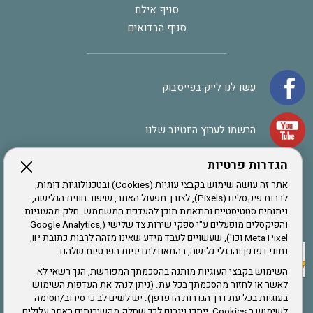
סניף אילת
סניף הבדואים
עשו לנו לייק בפייסבוק
הרשמו לערוץ היוטיוב שלנו
הגדרות פרטיות
הרשמה לחבר
אתר זה עושה שימוש בקבצי עוגיות (Cookies) ובטכנולוגיות דומות,
לרבות פיקסלים (Pixels), לצורך תפעול האתר, שיפור חווית הגלישה,
ניתוחים סטטיסטיים והתאמת תוכן להעדפת המשתמש. חלק מהעוגיות
אתר צה"ל
והפיקסלים מופעלים ע"י ספקי שירות צד שלישי (Google Analytics,
Meta Pixel וכו'), שעשויים לעבד מידע שאינו מזהה לרבות כתובת IP,
נתוני דפדפן והרגלי גלישה, בהתאם למדיניות הפרטיות שלהם.
תקנון האתר
השימוש בקבצי העוגיות מותנה בהסכמתך המפורשת, הנך רשאי לא
לאשר או לחזור מהסכמתך בכל עת. (ניתן לנהל את העדפות השימוש
בעוגיות בכל עת דרך הגדרות הדפדפן). יש לשים לב כי סירוב/חסימה
לשימוש ב Cookies, ייתכן ויגרום לכך שחלק מהשירותים באתר עלולים