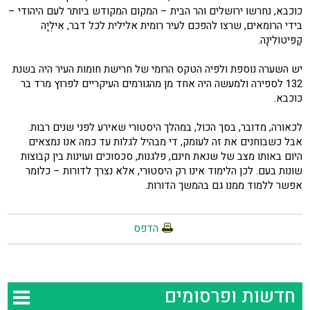
כוכבא, נחרשו ירושלים והר הבית – המקום המקודש ביותר לעם היהודי –
בידי הרומאים, שרצו להפכם לעיר רומית אלילית לכל דבר, אִילְיָה
קַפִּיטוֹלִינָה.
יש השערה נוספת ולפיה הטקס הרומי של חרישת חומות העיר היה בשנת
132 לספירה ולמעשה היה אחד מן מהגורמים העיקריים לפרוץ מרד בר
כוכבא.
לכאורה, מדובר, בסך הכול, במהלך היסטורי שאירע לפני שנים רבות.
אבל כשבוחנים את זה לעומק, די מבהיל לגלות עד כמה אנו נמצאים
היום באותו מצב של שנאת חינם, פלגנות, סכסוכים ועוינות בין קבוצות
שונות בעם. לכן הלימוד אינו רק היסטורי, אלא נצרך לדורות – כלומר
אפשר ללמוד ממנו גם בהמשך הדורות.
הדפס
חדשות ופרסומים