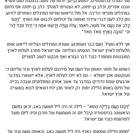
שני המרגלים הנוספים, יהושע בן-נון, יורשו של משה בהנהגת העם ונשיא
שבט אפרים, וכלב בן-יפונה, לא הצטרפו למהלך. כלב בן-יפונה אף נלחם
במרגלים מוציאי הדיבה. אל מול הייאוש שניסו המרגלים האחרים לזרוע,
נתן כלב לעם דברי עידוד ואמונה על יכולתם לכבוש את הארץ: "וַיַּהַס
כָּלֵב אֶת הָעָם אֶל מֹשֶׁה; וַיֹּאמֶר, עָלֹה נַעֲלֶה וְיָרַשְׁנוּ אֹתָהּ כִּי יָכוֹל נוּכַל לָהּ"
וכי "טוֹבָה הָאָרֶץ מְאֹד מְאֹד".
אך ללא הועיל. העם כבר השתכנע. עשרת המרגלים הצליחו לייאש אותו
מלעלות לארץ ישראל. ההסתה הצליחה. עם ישראל מסרב לעלות לארץ
המובטחת ומתמרד כנגד דבר הבורא ואף מבקש לשוב למצרים.
כעונש על חוסר האמון של העם ועל סירובם לעלות לארץ נגזר עליהם כי
מבוקשם אכן יתמלא – הם לא יזכו לעלות לארץ, אלא יישארו במדבר.
ארבעים שנות נדודים במדבר עד אשר אחרון המתלוננים שבכה בכייה
של חינם באותו הלילה ימות. רק לאחר מכן יהיו רשאים לבוא בשעריה
של ארץ ישראל.
"וַיִּבְכּוּ הָעָם בַּלַּיְלָה הַהוּא" – לילה זה היה ליל תשעה באב, וכאן בפעם
הראשונה בהיסטוריה קיבל יום זה משמעות של חורבן והיה ליום מועד
לפורענות כנגד עם ישראל.
"ואותו הלילה שמאסו בארץ היה ליל תשעה באב, ובאותה שעה נגזר על