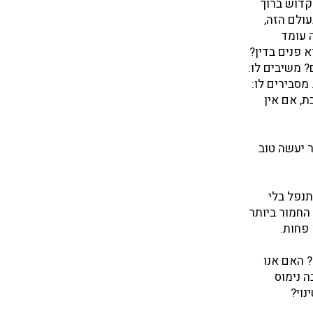
 הקדוש ברוך
ולם הזה,
 עומד
 פנים בדין?
? משיבים לו:
מסבירים לו:
, אם אין
ר יעשה טוב
נפל בלי
החמור ביותר
 פחות.
? האם אנו
ה נימוס
נוי?