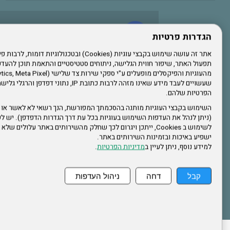
עשו לנו לייק בפייסבוק
הגדרות פרטיות
תפעול האתר, שיפור חווית הגלישה, ניתוחים סטטיסטיים והתאמת תוכן לה
הרשמו לערוץ היוטיוב שלנו
שעשויים לעבד מידע שאינו מזהה לרבות כתובת IP, נתונ
הפרטיות שלהם.
הרשמה לחבר
השימוש בקבצי העוגיות מותנה בהסכמתך המפורשת, הנך רשאי לא לאשר או 
(ניתן לנהל את העדפות השימוש בעוגיות בכל עת דרך הגדרות הדפדפן). יש לש
אתר צה"ל
לשימוש ב Cookies, ייתכן ויגרום לכך שחלק מהשירותים באתר עלולים ש
ישפיע באיכות ובזמינות השירותים באתר.
למידע נוסף, ניתן לעיין ב
מדיניות הפרטיות
.
תקנון האתר
קבל
דחה
ניהול העדפות