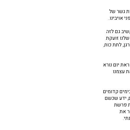
ות גשר של
 אויבינו.
שיב גם לזה
 שלנו זועקת
ן, לתת כוח,
ראת יום נורא
ת עצמנו
ימים קדומים
ם, ידע שכשם
ת פרשת
ר את
תי.