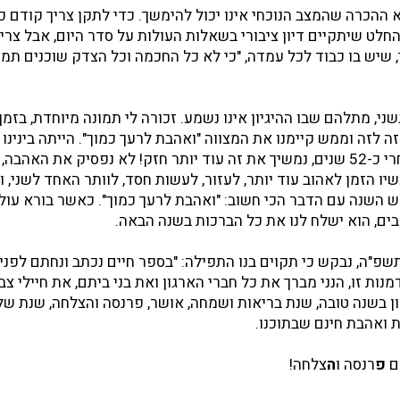
 ההכרה שהמצב הנוכחי אינו יכול להימשך. כדי לתקן צריך קודם כ
בהחלט שיתקיים דיון ציבורי בשאלות העולות על סדר היום, אבל צרי
, שיש בו כבוד לכל עמדה, "כי לא כל החכמה וכל הצדק שוכנים תמי
גשני, מתלהם שבו ההיגיון אינו נשמע. זכורה לי תמונה מיוחדת, בזמ
 זה לזה וממש קיימנו את המצווה "ואהבת לרעך כמוך". הייתה בינינו
בינינו שלום! עכשיו, אחרי כ-52 שנים, נמשיך את זה עוד יותר חזק! לא נפסיק את האה
יו הזמן לאהוב עוד יותר, לעזור, לעשות חסד, לוותר האחד לשני, 
ש השנה עם הדבר הכי חשוב: "ואהבת לרעך כמוך". כאשר בורא עול
ים, הוא ישלח לנו את כל הברכות בשנה הבאה.
"ה, נבקש כי תקוים בנו התפילה: "בספר חיים נכתב ונחתם לפניך 
נות זו, הנני מברך את כל חברי הארגון ואת בני ביתם, את חיילי צב
ן בשנה טובה, שנת בריאות ושמחה, אושר, פרנסה והצלחה, שנת של
 ואהבת חינם שבתוכנו.
ם
פ
רנסה ו
ה
צלחה!