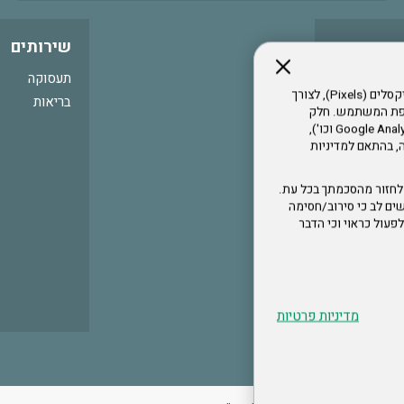
שירותים
תעסוקה
אתר זה עושה שימוש בקבצי עוגיות (Cookies) ובטכנולוגיות דומות, לרבות פיקסלים (Pixels), לצורך
בריאות
עדפת המשתמש. חלק
מהעוגיות והפיקסלים מופעלים ע"י ספקי שירות צד שלישי (Google Analytics, Meta Pixel וכו'),
י דפדפן והרגלי גלישה, בהתאם למדיניות
לחזור מהסכמתך בכל עת.
ים לב כי סירוב/חסימה
לא לפעול כראוי וכי הדבר
מדיניות פרטיות