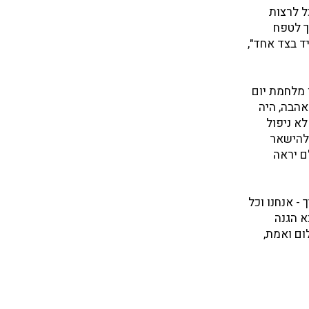
ל לרצות
ך לטפח
ד בצד אחד",
ן מלחמת יום
 אהבה, היה
בה, לא ניפול
ולהישאר
ם יראה
- אנחנו וכל
א הגנה
ום ואמת,