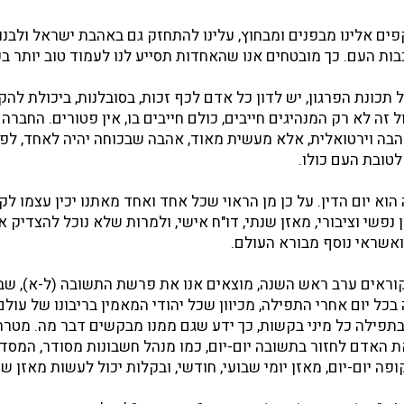
ים אלינו מבפנים ומבחוץ, עלינו להתחזק גם באהבת ישראל ולבנ
ות העם. כך מובטחים אנו שהאחדות תסייע לנו לעמוד טוב יותר בפני
תכונת הפרגון, יש לדון כל אדם לכף זכות, בסובלנות, ביכולת להק
זה לא רק המנהיגים חייבים, כולם חייבים בו, אין פטורים. החברה
בה וירטואלית, אלא מעשית מאוד, אהבה שבכוחה יהיה לאחד, לפרג
לטובת העם כולו.
וא יום הדין. על כן מן הראוי שכל אחד ואחד מאתנו יכין עצמו לק
נפשי וציבורי, מאזן שנתי, דו"ח אישי, ולמרות שלא נוכל להצדיק א
ואשראי נוסף מבורא העולם.
קוראים ערב ראש השנה, מוצאים אנו את פרשת התשובה (ל-א), שב
בכל יום אחרי התפילה, מכיוון שכל יהודי המאמין בריבונו של עול
פילה כל מיני בקשות, כך ידע שגם ממנו מבקשים דבר מה. מטר
 האדם לחזור בתשובה יום-יום, כמו מנהל חשבונות מסודר, המסד
פה יום-יום, מאזן יומי שבועי, חודשי, ובקלות יכול לעשות מאזן שנ