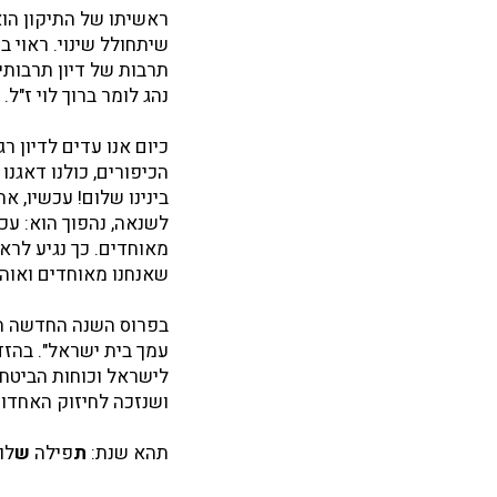
ראשיתו של התיקון הוא
שיתחולל שינוי. ראוי 
תרבות של דיון תרבותי
נהג לומר ברוך לוי ז"ל.
כיום אנו עדים לדיון ר
הכיפורים, כולנו דאגנו
לשנאה, נהפוך הוא: עכש
מאוחדים. כך נגיע לרא
שאנחנו מאוחדים ואוהב
בפרוס השנה החדשה תשפ
עמך בית ישראל". בהזדמ
לישראל וכוחות הביטחו
ושנזכה לחיזוק האחדות
תהא שנת:
ת
פילה
ש
לו