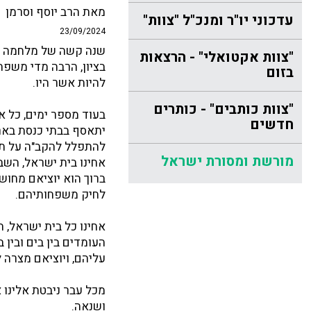
מאת הרב יוסף וסרמן
עדכוני יו"ר ומנכ"ל "צוות"
23/09/2024
שנה קשה של מלחמה ע
"צוות אקטואלי" - הרצאות
בציון, הרבה מדי משפחו
בזום
להיות אשר היו.
"צוות כותבים" - כותרים
בעוד מספר ימים, כל 
חדשים
יתאסף בבתי כנסת באר
להתפלל להקב"ה על תי
מורשת ומסורת ישראל
אחינו בית ישראל, השב
ברוך הוא יוציאם מחוש
לחיק משפחותיהם.
אחינו כל בית ישראל, ה
העומדים בין בים ובין 
עליהם, ויוציאם מצרה 
מכל עבר ניבטת אלינו א
ושנאה.