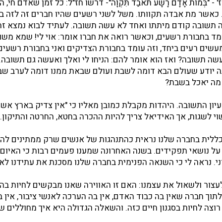
 "בְּמוֹת אָדָם רָשָׁע תֹּאבַד תִּקְוָה"- דרשו חז"ל: כל זמן שאדם חי,
כאשר מת אבדה תקוותו. משל לשני רשעים שהיו חברים זה לזה בע
תשובה קודם מיתתו ואחד לא עשה תשובה. לעתיד לבוא נמצא זה
מד בחבורת רשעים, וכאשר רואה את חברו אומר: אוי לי! שמא משוא
 מעשים רעים ביחד, וזה עומד בחבורת הצדיקים ואני בחבורת רשעים
שה תשובה? ואז הוא אומר להם: הניחו לי ואלך ואעשה גם תשובה. 
ה יודע שעולם הבא דומה לשבת ועולם שבאת ממנו דומה לערב שבת
מה יאכל בשבת?
רעיון התשובה. היהדות מקבלת כמובן מאליו כי "אין צדיק בארץ אש
וי לשגות, אך האידיאל צריך להיות ההכרה בחטא, החרטה והתיקון.
ללית בחברה שלנו נראית כהתנהגות של אנשים שרק ממתינים להת
 על נושאי תפקידים. בשנה האחרונה שמענו פעמים רבות כי האיום 
רני. נראה לי כי השנאה הפנימית בחברה שלנו מסכנת את עתידנו לא
עצור ולשאול את עצמנו: האם זו האווירה שאנו מבקשים לחיות בה
לתוך חברה שאין בה כבוד האדם, אין בה הערכה לאנשי ציבור, אין ב
 רוצה לחיות בסגנון חיים כזה. והשאלה הגדולה היא איך מחוללים שי