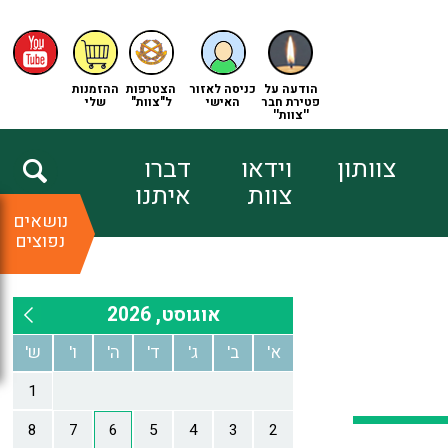
הודעה על
כניסה לאזור
הצטרפות
ההזמנות
פטירת חבר
האישי
ל"צוות"
שלי
''צוות''
צוותון
וידאו
דברו
צוות
איתנו
נושאים
נפוצים