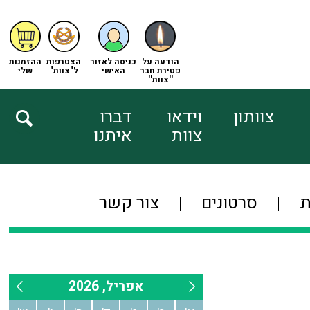
הודעה על
כניסה לאזור
הצטרפות
ההזמנות
פטירת חבר
האישי
ל"צוות"
שלי
''צוות''
צוותון
וידאו
דברו
צוות
איתנו
ת
סרטונים
צור קשר