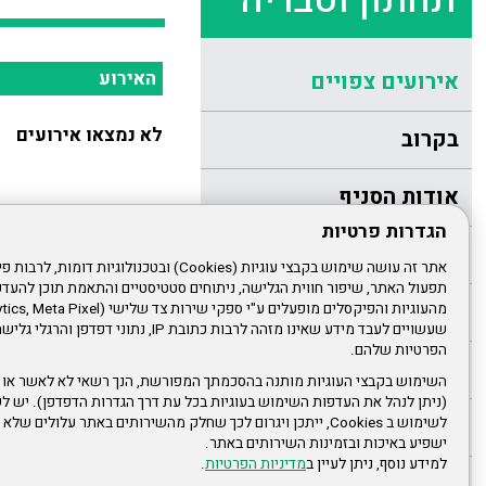
תחתון וטבריה
האירוע
אירועים צפויים
לא נמצאו אירועים
בקרוב
אודות הסניף
הגדרות פרטיות
הנהלת הסניף
תפעול האתר, שיפור חווית הגלישה, ניתוחים סטטיסטיים והתאמת תוכן לה
הודעות לחברים
שעשויים לעבד מידע שאינו מזהה לרבות כתובת IP, נתונ
הפרטיות שלהם.
מהנעשה בסניף
השימוש בקבצי העוגיות מותנה בהסכמתך המפורשת, הנך רשאי לא לאשר או 
(ניתן לנהל את העדפות השימוש בעוגיות בכל עת דרך הגדרות הדפדפן). יש לש
כתבו עלינו
לשימוש ב Cookies, ייתכן ויגרום לכך שחלק מהשירותים באתר עלולים ש
ישפיע באיכות ובזמינות השירותים באתר.
למידע נוסף, ניתן לעיין ב
מדיניות הפרטיות
.
גלריית תמונות