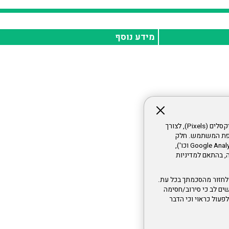
מידע נוסף
אתר זה עושה שימוש בקבצי עוגיות (Cookies) ובטכנולוגיות דומות, לרבות פיקסלים (Pixels), לצורך
עדפת המשתמש. חלק
מהעוגיות והפיקסלים מופעלים ע"י ספקי שירות צד שלישי (Google Analytics, Meta Pixel וכו'),
י דפדפן והרגלי גלישה, בהתאם למדיניות
לחזור מהסכמתך בכל עת.
ים לב כי סירוב/חסימה
לא לפעול כראוי וכי הדבר