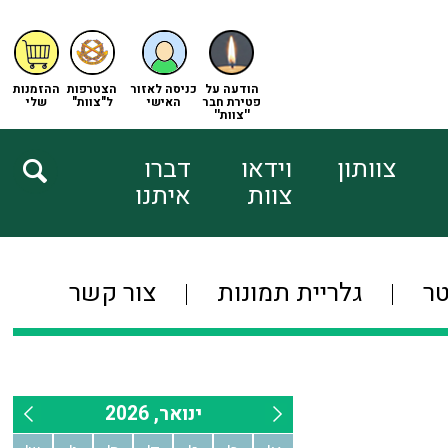
הודעה על
כניסה לאזור
הצטרפות
ההזמנות
פטירת חבר
האישי
ל"צוות"
שלי
''צוות''
צוותון
וידאו
דברו
צוות
איתנו
טר
גלריית תמונות
צור קשר