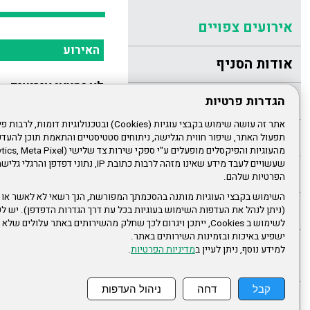
אירועים צפויים
האירוע
אודות הסניף
לא נמצאו אירועים
הנהלת הסניף
הגדרות פרטיות
הודעות לחברים
תפעול האתר, שיפור חווית הגלישה, ניתוחים סטטיסטיים והתאמת תוכן לה
שעשויים לעבד מידע שאינו מזהה לרבות כתובת IP, נתונ
חוזרים רבעוניים
הפרטיות שלהם.
השימוש בקבצי העוגיות מותנה בהסכמתך המפורשת, הנך רשאי לא לאשר או 
פעילות בסניף
(ניתן לנהל את העדפות השימוש בעוגיות בכל עת דרך הגדרות הדפדפן). יש לש
לשימוש ב Cookies, ייתכן ויגרום לכך שחלק מהשירותים באתר עלולים ש
ישפיע באיכות ובזמינות השירותים באתר.
קישוריות מצולמות
למידע נוסף, ניתן לעיין ב
מדיניות הפרטיות
.
מפעילות הסניף
קבל
דחה
ניהול העדפות
גלריות תמונות