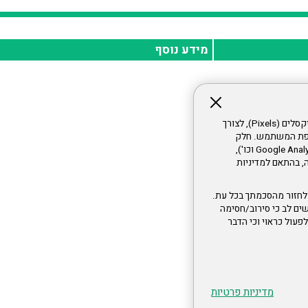
מידע נוסף
אתר זה עושה שימוש בקבצי עוגיות (Cookies) ובטכנולוגיות דומות, לרבות פיקסלים (Pixels), לצורך
עדפת המשתמש. חלק
מהעוגיות והפיקסלים מופעלים ע"י ספקי שירות צד שלישי (Google Analytics, Meta Pixel וכו'),
י דפדפן והרגלי גלישה, בהתאם למדיניות
לחזור מהסכמתך בכל עת.
ים לב כי סירוב/חסימה
לא לפעול כראוי וכי הדבר
מדיניות פרטיות