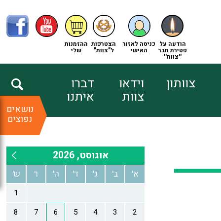
הודעה על
כניסה לאזור
הצטרפות
ההזמנות
פטירת חבר
האישי
ל"צוות"
שלי
''צוות''
צוותון
וידאו
דברו
צוות
איתנו
נושאים
נפוצים