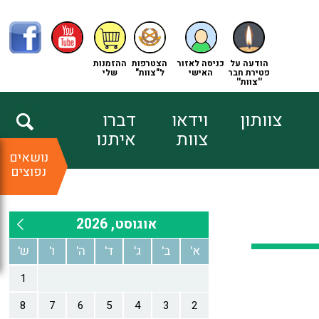
הודעה על
כניסה לאזור
הצטרפות
ההזמנות
פטירת חבר
האישי
ל"צוות"
שלי
''צוות''
צוותון
וידאו
דברו
צוות
איתנו
נושאים
נפוצים