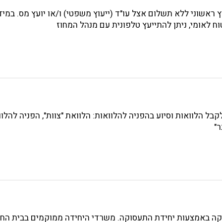
ץ ראשוני ללא תשלום אצל עו"ד (ייעוץ משפטי) ו/או יועץ מס. במיד
וח לאומי, ניתן להתייעץ טלפונית עם מנהל המחוז
קבל הלוואות וסיוע בהפניה להלוואות: הלוואת "צוות", הפניה להלו
ר"
וקה באמצעות יחידת התעסוקה. משרדי היחידה ממוקמים בבית החי