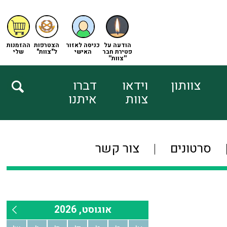
הודעה על
כניסה לאזור
הצטרפות
ההזמנות
פטירת חבר
האישי
ל"צוות"
שלי
''צוות''
צוותון
וידאו
דברו
צוות
איתנו
סרטונים
צור קשר