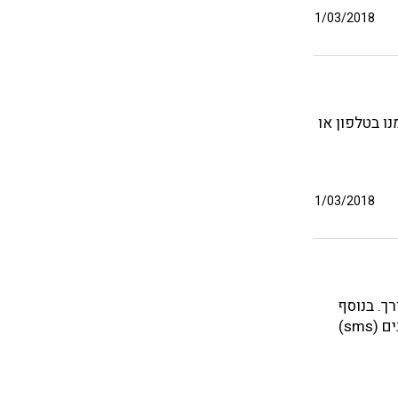
1/03/2018
נו בטלפון או
1/03/2018
 הצורך. בנוסף
לדרכי התקשורת הקיימים עם מופ"ת – טלפונית ודוא"ל, ניתן ליצור קשר באמצעות מסרונים (sms)