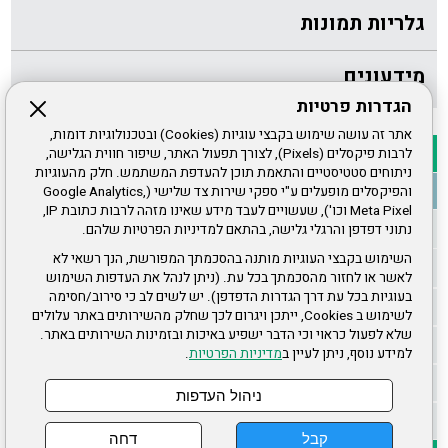
גלריות תמונות
מידעונים
הגדרות פרטיות
אתר זה עושה שימוש בקבצי עוגיות (Cookies) ובטכנולוגיות דומות,
לרבות פיקסלים (Pixels), לצורך תפעול האתר, שיפור חווית הגלישה,
ניתוחים סטטיסטיים והתאמת תוכן להעדפת המשתמש. חלק מהעוגיות
והפיקסלים מופעלים ע"י ספקי שירות צד שלישי (Google Analytics,
Meta Pixel וכו'), שעשויים לעבד מידע שאינו מזהה לרבות כתובת IP,
נתוני דפדפן והרגלי גלישה, בהתאם למדיניות הפרטיות שלהם.
השימוש בקבצי העוגיות מותנה בהסכמתך המפורשת, הנך רשאי לא
לאשר או לחזור מהסכמתך בכל עת. (ניתן לנהל את העדפות השימוש
בעוגיות בכל עת דרך הגדרות הדפדפן). יש לשים לב כי סירוב/חסימה
לשימוש ב Cookies, ייתכן ויגרום לכך שחלק מהשירותים באתר עלולים
שלא לפעול כראוי וכי הדבר ישפיע באיכות ובזמינות השירותים באתר.
למידע נוסף, ניתן לעיין ב
מדיניות הפרטיות
.
ניהול העדפות
קבל
דחה