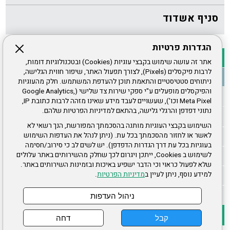
סניף אשדוד
הגדרות פרטיות
אתר זה עושה שימוש בקבצי עוגיות (Cookies) ובטכנולוגיות דומות,
לרבות פיקסלים (Pixels), לצורך תפעול האתר, שיפור חווית הגלישה,
ניתוחים סטטיסטיים והתאמת תוכן להעדפת המשתמש. חלק מהעוגיות
והפיקסלים מופעלים ע"י ספקי שירות צד שלישי (Google Analytics,
Meta Pixel וכו'), שעשויים לעבד מידע שאינו מזהה לרבות כתובת IP,
נתוני דפדפן והרגלי גלישה, בהתאם למדיניות הפרטיות שלהם.
השימוש בקבצי העוגיות מותנה בהסכמתך המפורשת, הנך רשאי לא
לאשר או לחזור מהסכמתך בכל עת. (ניתן לנהל את העדפות השימוש
בעוגיות בכל עת דרך הגדרות הדפדפן). יש לשים לב כי סירוב/חסימה
לשימוש ב Cookies, ייתכן ויגרום לכך שחלק מהשירותים באתר עלולים
שלא לפעול כראוי וכי הדבר ישפיע באיכות ובזמינות השירותים באתר.
למידע נוסף, ניתן לעיין ב
מדיניות הפרטיות
.
ניהול העדפות
קבל
דחה